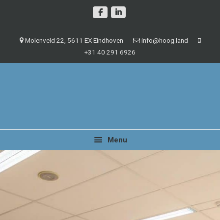
Spring
Door
naar
naar
de
de
Molenveld 22, 5611 EX Eindhoven
info@hoog.land
hoofdnavigatie
hoofd
+31 40 291 6926
inhoud
Management en beheer van vastgoedobjecten
Hoog.land
Menu