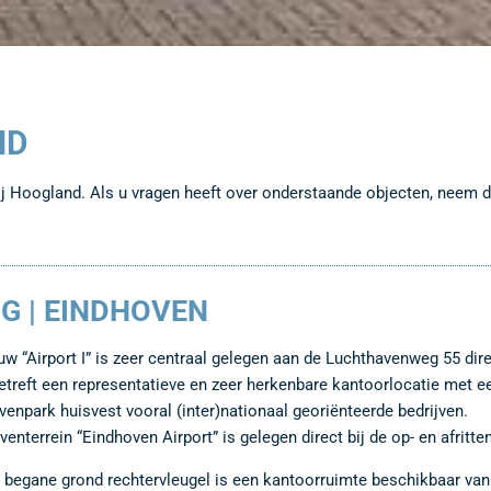
ND
bij Hoogland. Als u vragen heeft over onderstaande objecten, neem 
G | EINDHOVEN
w “Airport I” is zeer centraal gelegen aan de Luchthavenweg 55 dir
etreft een representatieve en zeer herkenbare kantoorlocatie met ee
jvenpark huisvest vooral (inter)nationaal georiënteerde bedrijven.
jventerrein “Eindhoven Airport” is gelegen direct bij de op- en afri
 begane grond rechtervleugel is een kantoorruimte beschikbaar va