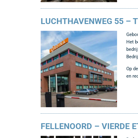
LUCHTHAVENWEG 55 – T
Gebou
Het b
bedri
Bedri
Op de
en re
FELLENOORD – VIERDE E