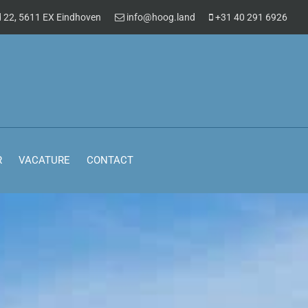
 22, 5611 EX Eindhoven
info@hoog.land
+31 40 291 6926
R
VACATURE
CONTACT