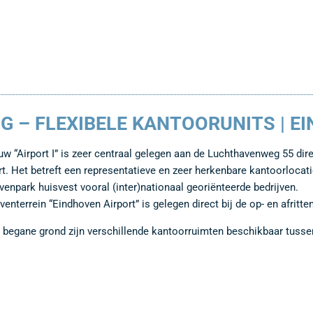
G – FLEXIBELE KANTOORUNITS | E
w “Airport I” is zeer centraal gelegen aan de Luchthavenweg 55 dir
rt. Het betreft een representatieve en zeer herkenbare kantoorlocati
jvenpark huisvest vooral (inter)nationaal georiënteerde bedrijven.
jventerrein “Eindhoven Airport” is gelegen direct bij de op- en afri
 begane grond zijn verschillende kantoorruimten beschikbaar tuss