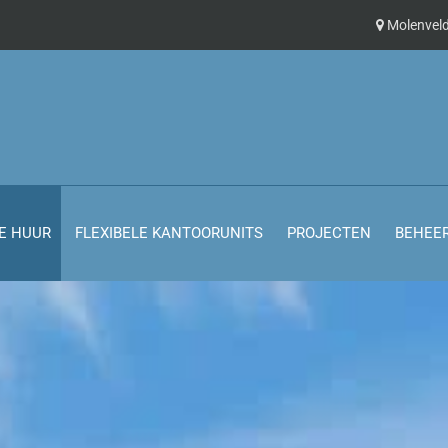
Molenveld
E HUUR
FLEXIBELE KANTOORUNITS
PROJECTEN
BEHEE