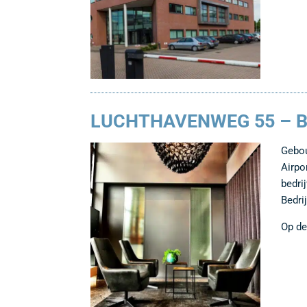
LUCHTHAVENWEG 55 – B
Gebou
Airpo
bedri
Bedri
Op de