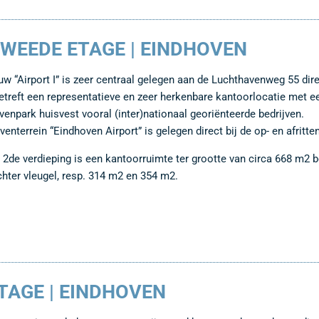
WEEDE ETAGE | EINDHOVEN
w “Airport I” is zeer centraal gelegen aan de Luchthavenweg 55 dir
etreft een representatieve en zeer herkenbare kantoorlocatie met ee
jvenpark huisvest vooral (inter)nationaal georiënteerde bedrijven.
jventerrein “Eindhoven Airport” is gelegen direct bij de op- en afri
 2de verdieping is een kantoorruimte ter grootte van circa 668 m2 be
chter vleugel, resp. 314 m2 en 354 m2.
TAGE | EINDHOVEN