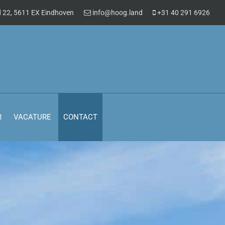
 22, 5611 EX Eindhoven
info@hoog.land
+31 40 291 6926
R
VACATURE
CONTACT