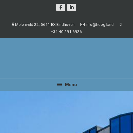
Spring
Door
naar
naar
de
de
Molenveld 22, 5611 EX Eindhoven
info@hoog.land
hoofdnavigatie
hoofd
+31 40 291 6926
inhoud
Management en beheer van vastgoedobjecten
Hoog.land
Menu