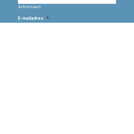
Achternaam
E-mailadres:
*
Vraag/opmerking:
© Copyright 2017 - 2026
Hoog.land
· Alle rechten