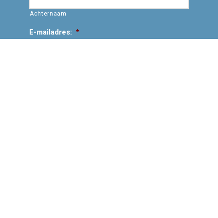
Achternaam
E-mailadres:
*
Vraag/opmerking:
© Copyright 2017 - 2026
Hoog.land
· Alle rechten