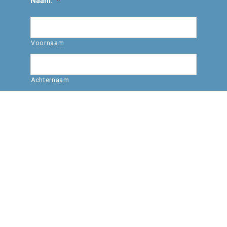
Naam:
*
Voornaam
Achternaam
E-mailadres:
*
Vraag/opmerking: