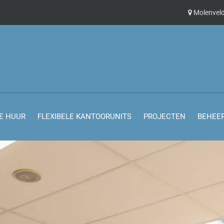
Molenveld
E HUUR
FLEXIBELE KANTOORUNITS
PROJECTEN
BEHEE