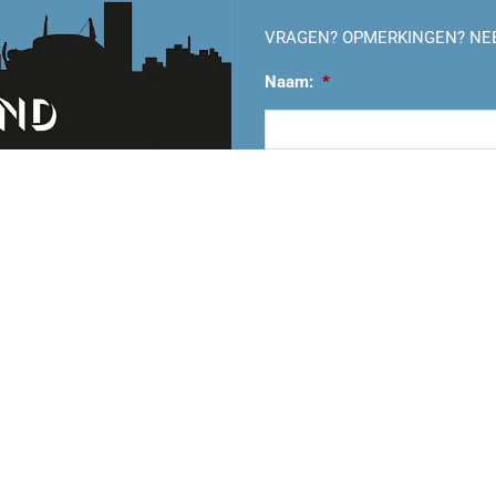
VRAGEN? OPMERKINGEN? NE
Naam:
*
Voornaam
E-mailadres:
*
Vraag/opmerking: