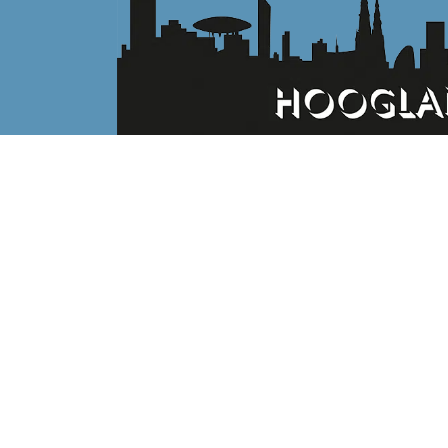
CONTACTGEGEVENS
Hoogland
Molenveld 22
5611 EX Eindhoven
Nederland
Tel. +31 (0)40-2916926
Fax +31 (0)40-2916927
info@hoog.land