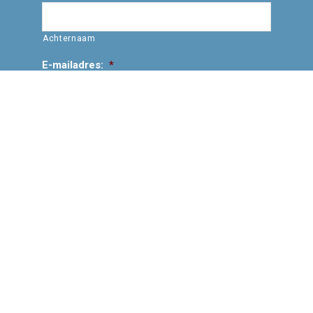
Achternaam
E-mailadres:
*
Vraag/opmerking: