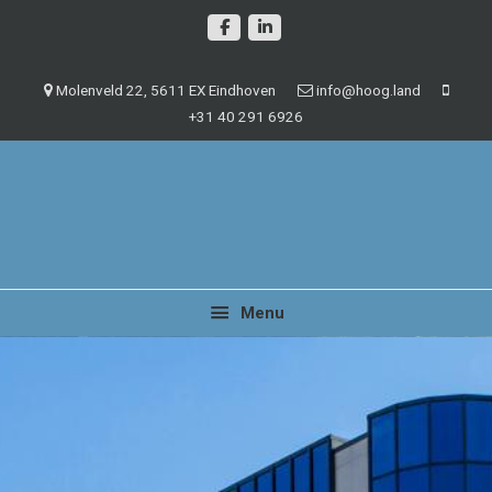
Spring
Door
naar
naar
de
de
Molenveld 22, 5611 EX Eindhoven
info@hoog.land
hoofdnavigatie
hoofd
+31 40 291 6926
inhoud
Management en beheer van vastgoedobjecten
Hoog.land
Menu