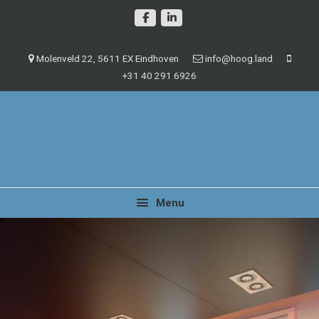
Spring
Door
naar
naar
de
de
Molenveld 22, 5611 EX Eindhoven
info@hoog.land
hoofdnavigatie
hoofd
+31 40 291 6926
inhoud
Management en beheer van vastgoedobjecten
Hoog.land
Menu