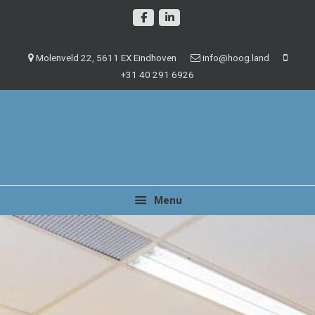
Spring
Door
naar
naar
de
de
Molenveld 22, 5611 EX Eindhoven
info@hoog.land
hoofdnavigatie
hoofd
+31 40 291 6926
inhoud
Management en beheer van vastgoedobjecten
Hoog.land
Menu