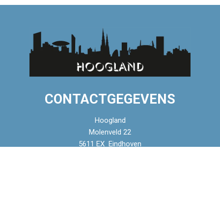
CONTACTGEGEVENS
Hoogland
Molenveld 22
5611 EX Eindhoven
Nederland
Tel. +31 (0)40-2916926
Fax +31 (0)40-2916927
info@hoog.land