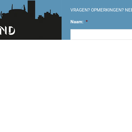
VRAGEN? OPMERKINGEN? NE
Naam:
*
Voornaam
E-mailadres:
*
Vraag/opmerking: