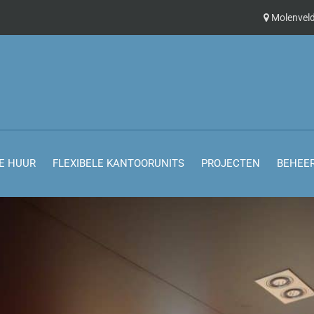
Molenveld
E HUUR
FLEXIBELE KANTOORUNITS
PROJECTEN
BEHEE