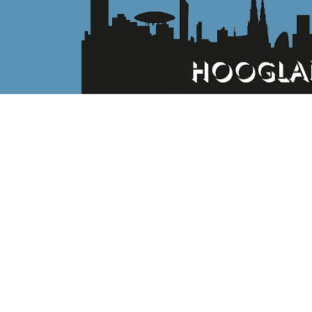
CONTACTGEGEVENS
Hoogland
Molenveld 22
5611 EX Eindhoven
Nederland
Tel. +31 (0)40-2916926
Fax +31 (0)40-2916927
info@hoog.land