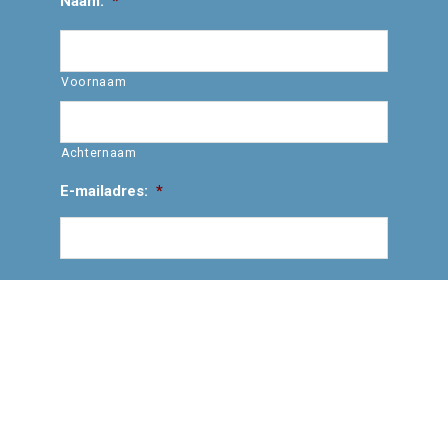
Naam:
*
Voornaam
Achternaam
E-mailadres:
*
Vraag/opmerking: